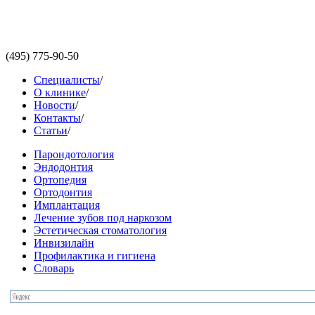
(495)
775-90-50
Специалисты
/
О клинике
/
Новости
/
Контакты
/
Статьи
/
Парондотология
Эндодонтия
Ортопедия
Ортодонтия
Имплантация
Лечение зубов под наркозом
Эстетическая стоматология
Инвизилайн
Профилактика и гигиена
Словарь