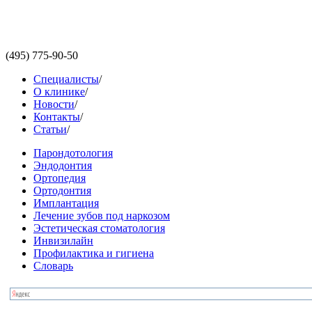
(495)
775-90-50
Специалисты
/
О клинике
/
Новости
/
Контакты
/
Статьи
/
Парондотология
Эндодонтия
Ортопедия
Ортодонтия
Имплантация
Лечение зубов под наркозом
Эстетическая стоматология
Инвизилайн
Профилактика и гигиена
Словарь