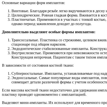
Основные вариации форм имплантов:
Винтовые. Благодаря резьбе легко вкручиваются в десну 
Цилиндрические. Ровная гладкая форма. Вживается в кос
Пластинчатые. Применяются в участках с тонкой костью,
однако период заживления доходит до полугода.
Дополнительно выделяют особые формы имплантов:
Трансоссальные. Пластинка со стрежнями, целиком вживля
стационаре под общим наркозом.
Эндодонтические стабилизованные импланты. Конструкция
Внутрислизистые. Применяются при невозможности остеоп
Конструкция непрочная. Пациентам с таким типом импла
В зависимости от состояния костной ткани:
Субпериостальные. Импланты, устанавливаемые под надк
Эндооссальные. Самые популярные виды имплантов, повт
совмещает детали различной формы с учетом особенносте
Если массива костной ткани недостаточно для удержания импл
пластику проводят одномоментно с имплантацией.
Выделяют мини-импланты. Их используют для временного прот