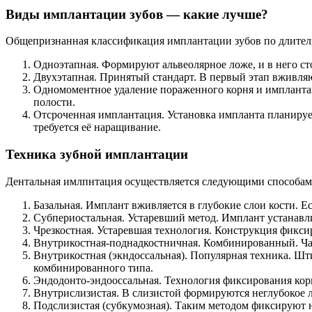
Виды имплантации зубов — какие лучше?
Общепризнанная классификация имплантации зубов по длител
Одноэтапная. Формируют альвеолярное ложе, и в него ст
Двухэтапная. Принятый стандарт. В первый этап вживляют
Одномоментное удаление пораженного корня и имплантац
полости.
Отсроченная имплантация. Установка импланта планируется
требуется её наращивание.
Техника зубной имплантации
Дентальная имлпнтация осуществляется следующими способам
Базальная. Имплант вживляется в глубокие слои кости. Е
Субпериостальная. Устаревший метод. Имплант устанавли
Чрезкостная. Устаревшая технология. Конструкция фикс
Внутрикостная-поднадкостничная. Комбинированный. Чащ
Внутрикостная (экндоссальная). Популярная техника. Шт
комбинированного типа.
Эндодонто-эндооссальная. Технология фиксирования корн
Внутрислизистая. В слизистой формируются неглубокое л
Подслизистая (субкумозная). Таким методом фиксируют 