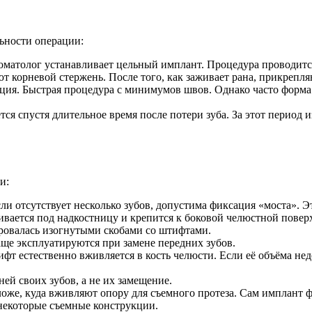
ьности операции:
оматолог устанавливает цельный имплант. Процедура проводится
 корневой стержень. После того, как заживает рана, прикрепля
ия. Быстрая процедура с минимумов швов. Однако часто форма 
 спустя длительное время после потери зуба. За этот период из
и:
сли отсутствует несколько зубов, допустима фиксация «моста».
вается под надкостницу и крепится к боковой челюстной повер
ировалась изогнутыми скобами со штифтами.
е эксплуатируются при замене передних зубов.
ифт естественно вживляется в кость челюсти. Если её объёма не
ей своих зубов, а не их замещение.
оже, куда вживляют опору для съемного протеза. Сам имплант 
некоторые съемные конструкции.