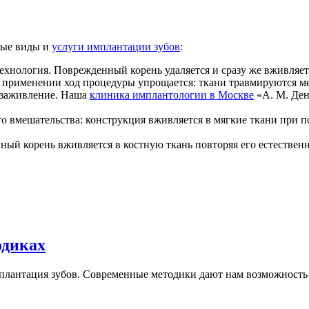
вые виды и
услуги имплантации зубов
:
ехнология. Поврежденный корень удаляется и сразу же вживляет
о применении ход процедуры упрощается: ткани травмируются мен
т заживление. Наша
клиника имплантологии в Москве
«А. М. Ден
о вмешательства: конструкция вживляется в мягкие ткани при 
ый корень вживляется в костную ткань повторяя его естествен
одиках
лантация зубов. Современные методики дают нам возможность не