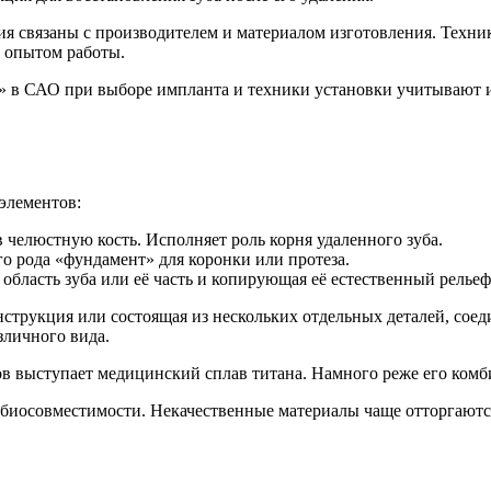
я связаны с производителем и материалом изготовления. Техник
 опытом работы.
в САО при выборе импланта и техники установки учитывают ин
элементов:
 челюстную кость. Исполняет роль корня удаленного зуба.
о рода «фундамент» для коронки или протеза.
бласть зуба или её часть и копирующая её естественный рельеф 
нструкция или состоящая из нескольких отдельных деталей, сое
зличного вида.
 выступает медицинский сплав титана. Намного реже его комб
 биосовместимости. Некачественные материалы чаще отторгаютс