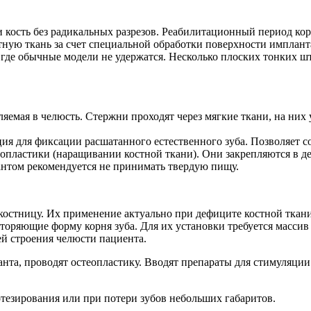
и кость без радикальных разрезов. Реабилитационный период ко
тную ткань за счет специальной обработки поверхности имплант
 где обычные модели не удержатся. Несколько плоских тонких ш
емая в челюсть. Стержни проходят через мягкие ткани, на них 
 для фиксации расшатанного естественного зуба. Позволяет со
ластики (наращивании костной ткани). Они закрепляются в дес
нтом рекомендуется не принимать твердую пищу.
остницу. Их применение актуально при дефиците костной ткани,
оряющие форму корня зуба. Для их установки требуется массив
й строения челюсти пациента.
анта, проводят остеопластику. Вводят препараты для стимуляци
езирования или при потери зубов небольших габаритов.