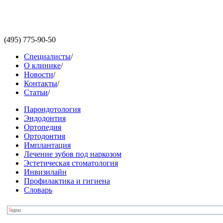
(495)
775-90-50
Специалисты
/
О клинике
/
Новости
/
Контакты
/
Статьи
/
Парондотология
Эндодонтия
Ортопедия
Ортодонтия
Имплантация
Лечение зубов под наркозом
Эстетическая стоматология
Инвизилайн
Профилактика и гигиена
Словарь