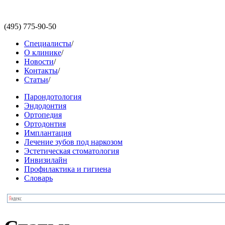
(495)
775-90-50
Специалисты
/
О клинике
/
Новости
/
Контакты
/
Статьи
/
Парондотология
Эндодонтия
Ортопедия
Ортодонтия
Имплантация
Лечение зубов под наркозом
Эстетическая стоматология
Инвизилайн
Профилактика и гигиена
Словарь