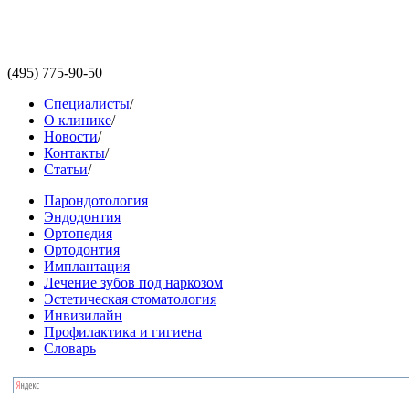
(495)
775-90-50
Специалисты
/
О клинике
/
Новости
/
Контакты
/
Статьи
/
Парондотология
Эндодонтия
Ортопедия
Ортодонтия
Имплантация
Лечение зубов под наркозом
Эстетическая стоматология
Инвизилайн
Профилактика и гигиена
Словарь