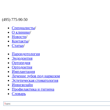
(495)
775-90-50
Специалисты
/
О клинике
/
Новости
/
Контакты
/
Статьи
/
Парондотология
Эндодонтия
Ортопедия
Ортодонтия
Имплантация
Лечение зубов под наркозом
Эстетическая стоматология
Инвизилайн
Профилактика и гигиена
Словарь