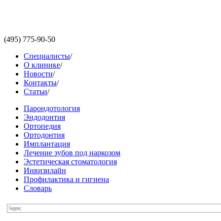
(495)
775-90-50
Специалисты
/
О клинике
/
Новости
/
Контакты
/
Статьи
/
Парондотология
Эндодонтия
Ортопедия
Ортодонтия
Имплантация
Лечение зубов под наркозом
Эстетическая стоматология
Инвизилайн
Профилактика и гигиена
Словарь