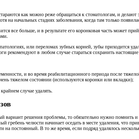
стараются как можно реже обращаться к стоматологам, и делают
отя на начальных стадиях заболевания, когда там только появил
ся все больше, и в результате его коронковая часть может прий
ами.
патологиях, или переломах зубных корней, зубы приходится уда
оги рекомендуют в любом случае стараться сохранить настоящие 
еменности, и во время реабилитационного периода после тяжело
чень тяжелом состоянии (используются коронки или вкладки);
 крайнем случае удалять.
зов
ый вариант решения проблемы, то обязательно нужно помнить и о
тный гребень челюсти начинает оседать в месте удаления, что п
и на постоянный. В то же время, если подряд удалялось несколь