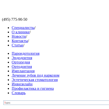
(495)
775-90-50
Специалисты
/
О клинике
/
Новости
/
Контакты
/
Статьи
/
Парондотология
Эндодонтия
Ортопедия
Ортодонтия
Имплантация
Лечение зубов под наркозом
Эстетическая стоматология
Инвизилайн
Профилактика и гигиена
Словарь