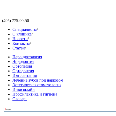
(495)
775-90-50
Специалисты
/
О клинике
/
Новости
/
Контакты
/
Статьи
/
Парондотология
Эндодонтия
Ортопедия
Ортодонтия
Имплантация
Лечение зубов под наркозом
Эстетическая стоматология
Инвизилайн
Профилактика и гигиена
Словарь