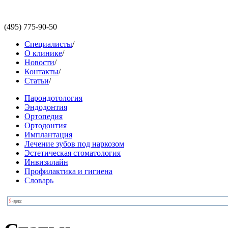
(495)
775-90-50
Специалисты
/
О клинике
/
Новости
/
Контакты
/
Статьи
/
Парондотология
Эндодонтия
Ортопедия
Ортодонтия
Имплантация
Лечение зубов под наркозом
Эстетическая стоматология
Инвизилайн
Профилактика и гигиена
Словарь