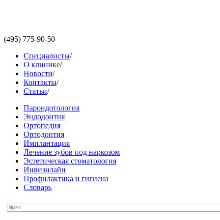
(495)
775-90-50
Специалисты
/
О клинике
/
Новости
/
Контакты
/
Статьи
/
Парондотология
Эндодонтия
Ортопедия
Ортодонтия
Имплантация
Лечение зубов под наркозом
Эстетическая стоматология
Инвизилайн
Профилактика и гигиена
Словарь