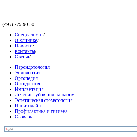
(495)
775-90-50
Специалисты
/
О клинике
/
Новости
/
Контакты
/
Статьи
/
Парондотология
Эндодонтия
Ортопедия
Ортодонтия
Имплантация
Лечение зубов под наркозом
Эстетическая стоматология
Инвизилайн
Профилактика и гигиена
Словарь