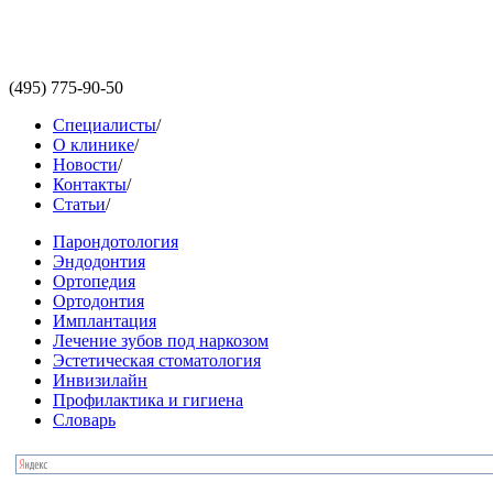
(495)
775-90-50
Специалисты
/
О клинике
/
Новости
/
Контакты
/
Статьи
/
Парондотология
Эндодонтия
Ортопедия
Ортодонтия
Имплантация
Лечение зубов под наркозом
Эстетическая стоматология
Инвизилайн
Профилактика и гигиена
Словарь