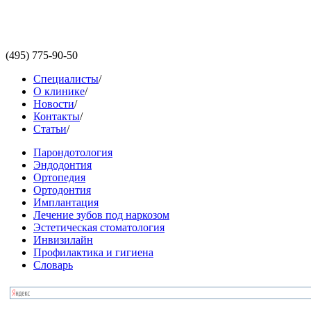
(495)
775-90-50
Специалисты
/
О клинике
/
Новости
/
Контакты
/
Статьи
/
Парондотология
Эндодонтия
Ортопедия
Ортодонтия
Имплантация
Лечение зубов под наркозом
Эстетическая стоматология
Инвизилайн
Профилактика и гигиена
Словарь