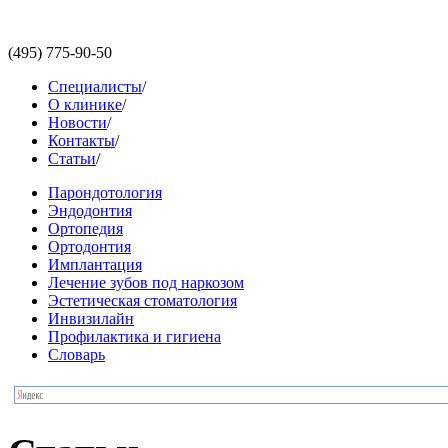
(495)
775-90-50
Специалисты
/
О клинике
/
Новости
/
Контакты
/
Статьи
/
Парондотология
Эндодонтия
Ортопедия
Ортодонтия
Имплантация
Лечение зубов под наркозом
Эстетическая стоматология
Инвизилайн
Профилактика и гигиена
Словарь