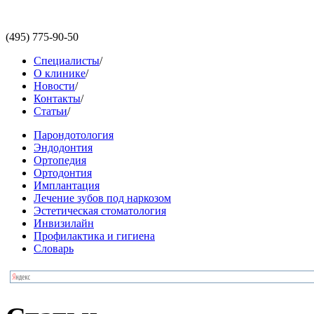
(495)
775-90-50
Специалисты
/
О клинике
/
Новости
/
Контакты
/
Статьи
/
Парондотология
Эндодонтия
Ортопедия
Ортодонтия
Имплантация
Лечение зубов под наркозом
Эстетическая стоматология
Инвизилайн
Профилактика и гигиена
Словарь