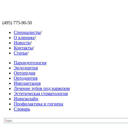
(495)
775-90-50
Специалисты
/
О клинике
/
Новости
/
Контакты
/
Статьи
/
Парондотология
Эндодонтия
Ортопедия
Ортодонтия
Имплантация
Лечение зубов под наркозом
Эстетическая стоматология
Инвизилайн
Профилактика и гигиена
Словарь