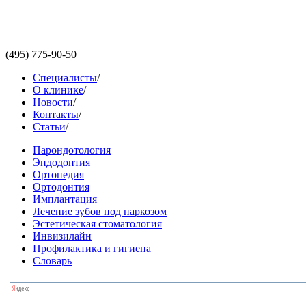
(495)
775-90-50
Специалисты
/
О клинике
/
Новости
/
Контакты
/
Статьи
/
Парондотология
Эндодонтия
Ортопедия
Ортодонтия
Имплантация
Лечение зубов под наркозом
Эстетическая стоматология
Инвизилайн
Профилактика и гигиена
Словарь