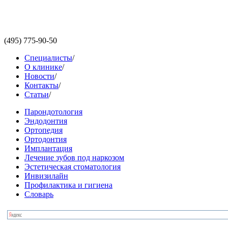
(495)
775-90-50
Специалисты
/
О клинике
/
Новости
/
Контакты
/
Статьи
/
Парондотология
Эндодонтия
Ортопедия
Ортодонтия
Имплантация
Лечение зубов под наркозом
Эстетическая стоматология
Инвизилайн
Профилактика и гигиена
Словарь