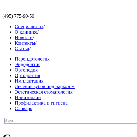
(495)
775-90-50
Специалисты
/
О клинике
/
Новости
/
Контакты
/
Статьи
/
Парондотология
Эндодонтия
Ортопедия
Ортодонтия
Имплантация
Лечение зубов под наркозом
Эстетическая стоматология
Инвизилайн
Профилактика и гигиена
Словарь