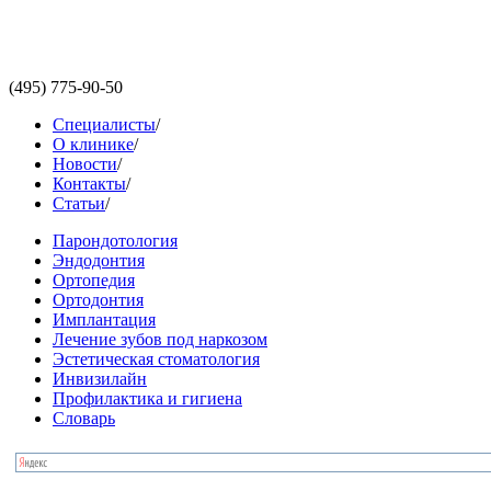
(495)
775-90-50
Специалисты
/
О клинике
/
Новости
/
Контакты
/
Статьи
/
Парондотология
Эндодонтия
Ортопедия
Ортодонтия
Имплантация
Лечение зубов под наркозом
Эстетическая стоматология
Инвизилайн
Профилактика и гигиена
Словарь