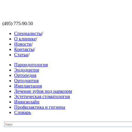
(495)
775-90-50
Специалисты
/
О клинике
/
Новости
/
Контакты
/
Статьи
/
Парондотология
Эндодонтия
Ортопедия
Ортодонтия
Имплантация
Лечение зубов под наркозом
Эстетическая стоматология
Инвизилайн
Профилактика и гигиена
Словарь