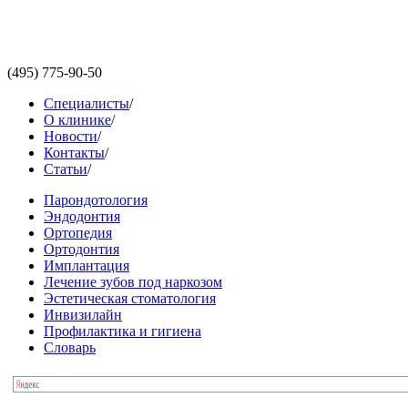
(495)
775-90-50
Специалисты
/
О клинике
/
Новости
/
Контакты
/
Статьи
/
Парондотология
Эндодонтия
Ортопедия
Ортодонтия
Имплантация
Лечение зубов под наркозом
Эстетическая стоматология
Инвизилайн
Профилактика и гигиена
Словарь