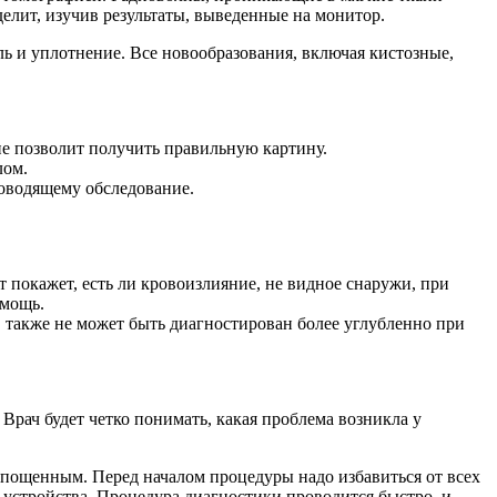
елит, изучив результаты, выведенные на монитор.
ль и уплотнение. Все новообразования, включая кистозные,
 не позволит получить правильную картину.
лом.
роводящему обследование.
 покажет, есть ли кровоизлияние, не видное снаружи, при
омощь.
 также не может быть диагностирован более углубленно при
Врач будет четко понимать, какая проблема возникла у
репощенным. Перед началом процедуры надо избавиться от всех
устройства. Процедура диагностики проводится быстро, и