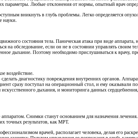
 их параметры. Любые отклонения от нормы, опытный врач опред
доступным вникнуть в глубь проблемы. Легко определяется опухо
е науки.
движного состояния тела. Паническая атака при виде аппарата,
я на обследование, если он не в состоянии управлять своим те
енное дыхание. Поэтому необходимо прислушиваться к врачу, п
ое воздействие.
о сделать диагностику повреждения внутренних органов. Аппарат
иент сразу поступал на операционный стол, и ему оказывали п
 искусственного дыхания, и мониторинга данных сердцебиения,
аппаратом. Снимки станут основанием для назначения лечения. 
их точных результатов, как МРТ.
офессионализмом врачей, располагает человека, делая его раск
ую кушетку. Пультом управления ее погружают в глубь камеры 