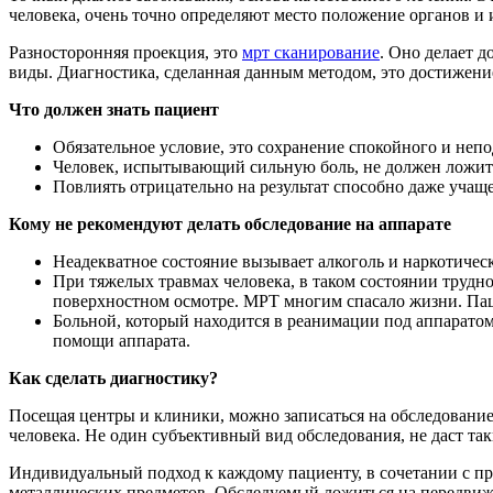
человека, очень точно определяют место положение органов и
Разносторонняя проекция, это
мрт сканирование
. Оно делает 
виды. Диагностика, сделанная данным методом, это достижени
Что должен знать пациент
Обязательное условие, это сохранение спокойного и непо
Человек, испытывающий сильную боль, не должен ложитьс
Повлиять отрицательно на результат способно даже учащ
Кому не рекомендуют делать обследование на аппарате
Неадекватное состояние вызывает алкоголь и наркотическ
При тяжелых травмах человека, в таком состоянии трудн
поверхностном осмотре. МРТ многим спасало жизни. Пац
Больной, который находится в реанимации под аппаратом
помощи аппарата.
Как сделать диагностику?
Посещая центры и клиники, можно записаться на обследование 
человека. Не один субъективный вид обследования, не даст так
Индивидуальный подход к каждому пациенту, в сочетании с пр
металлических предметов. Обследуемый ложиться на передвижн