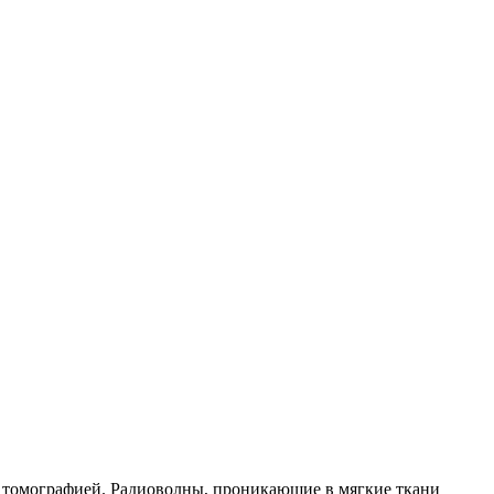
й томографией. Радиоволны, проникающие в мягкие ткани