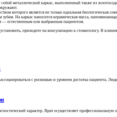
т собой металлический каркас, выполненный также из золотосо
 окружают.
вом которого является не только идеальная биологическая совм
ым зубам. На каркас наносится керамическая масса, напоминающа
ом — естественным или выбранным пациентом.
 установить, приходите на консультацию к стоматологу. В клин
а
ссоциироваться с роскошью и уровнем достатка пациента. Люди, 
ов
ностический характер. Врач осуществляет профессиональную очи