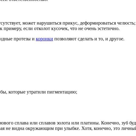
отсутствует, может нарушиться прикус, деформироваться челюсть;
к примеру, если отколот кусочек, что не очень эстетично.
овидные протезы и
коронки
позволяют сделать и то, и другое.
убы, которые утратили пигментацию;
ового сплава или сплавов золота или платины. Конечно, зуб бу
торая не видна окружающим при улыбке. Хотя, конечно, это лич