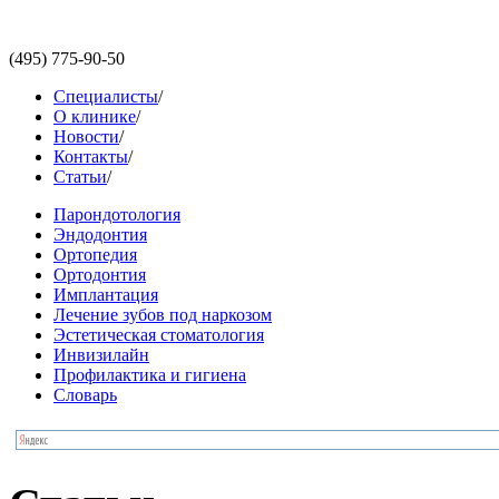
(495)
775-90-50
Специалисты
/
О клинике
/
Новости
/
Контакты
/
Статьи
/
Парондотология
Эндодонтия
Ортопедия
Ортодонтия
Имплантация
Лечение зубов под наркозом
Эстетическая стоматология
Инвизилайн
Профилактика и гигиена
Словарь