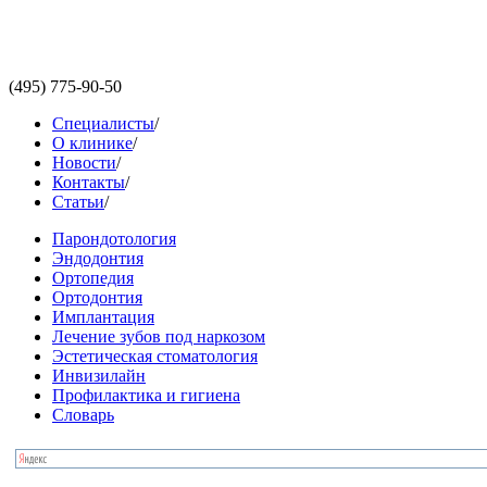
(495)
775-90-50
Специалисты
/
О клинике
/
Новости
/
Контакты
/
Статьи
/
Парондотология
Эндодонтия
Ортопедия
Ортодонтия
Имплантация
Лечение зубов под наркозом
Эстетическая стоматология
Инвизилайн
Профилактика и гигиена
Словарь