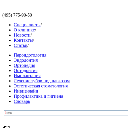
(495)
775-90-50
Специалисты
/
О клинике
/
Новости
/
Контакты
/
Статьи
/
Парондотология
Эндодонтия
Ортопедия
Ортодонтия
Имплантация
Лечение зубов под наркозом
Эстетическая стоматология
Инвизилайн
Профилактика и гигиена
Словарь