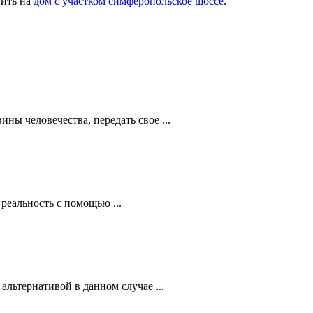
пить на
дом с участком симферопольское шоссе
.
ы человечества, передать свое ...
реальность с помощью ...
льтернативой в данном случае ...