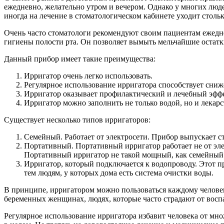
ежедневно, желательно утром и вечером. Однако у многих людей
иногда на лечение в стоматологическом кабинете уходит столь
Очень часто стоматологи рекомендуют своим пациентам ежедне
гигиены полости рта. Он позволяет вымыть мельчайшие остат
Данный прибор имеет такие преимущества:
Ирригатор очень легко использовать.
Регулярное использование ирригатора способствует сниже
Ирригатор оказывает профилактический и лечебный эффе
Ирригатор можно заполнить не только водой, но и лекар
Существует несколько типов ирригаторов:
Семейный. Работает от электросети. Прибор выпускает с
Портативный. Портативный ирригатор работает не от элек
Портативный ирригатор не такой мощный, как семейный.
Ирригатор, который подключается к водопроводу. Этот п
тем людям, у которых дома есть система очистки воды.
В принципе, ирригатором можно пользоваться каждому человеку
беременных женщинах, людях, которые часто страдают от воспа
Регулярное использование ирригатора избавит человека от множ