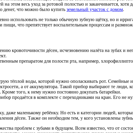
 на этом весь уход за ротовой полостью и заканчивается, хотя 
ко денег, что можно было купить
земельный участок с домом
.
вно использовать не только обычную зубную щётку, но и ирриг
ки пищи, что препятствует воспалительным процессам и размно
нию кровоточивости дёсен, исчезновению налёта на зубах и неп
кт.
ственным препаратом для полости рта, например, хлорофиллипто
трую тёплой воды, которой нужно ополаскивать рот. Семейные 
тросети, а от аккумулятора. Такой прибор выбирают те люди, ко
 Кроме того, к нему нужно постоянно докупать батарейки.
рибор продаётся в комплекте с переходниками на кран. Его не н
, даже маленькому ребёнку. Но есть и категории людей, которы
ления дёсен. Также он необходим тем, у кого установлены зубн
ества проблем с зубами в будущем. Всем известно, что от состо