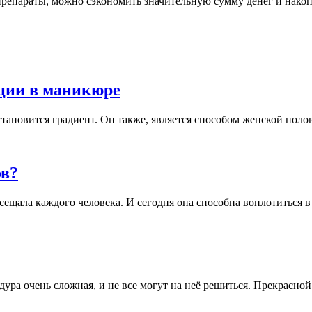
 препараты, можно сэкономить значительную сумму денег и нако
нции в маникюре
овится градиент. Он также, является способом женской половин
ов?
ещала каждого человека. И сегодня она способна воплотиться в 
а очень сложная, и не все могут на неё решиться. Прекрасной а