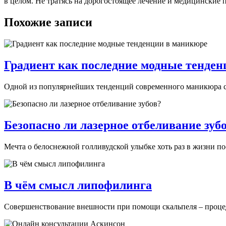
в целом. Не тратясь на дорогостоящее лечение и медицинские
Похожие записи
Градиент как последние модные тенде
Одной из популярнейших тенденций современного маникюра стан
Безопасно ли лазерное отбеливание зуб
Мечта о белоснежной голливудской улыбке хоть раз в жизни пос
В чём смысл липофилинга
Совершенствование внешности при помощи скальпеля – процедур