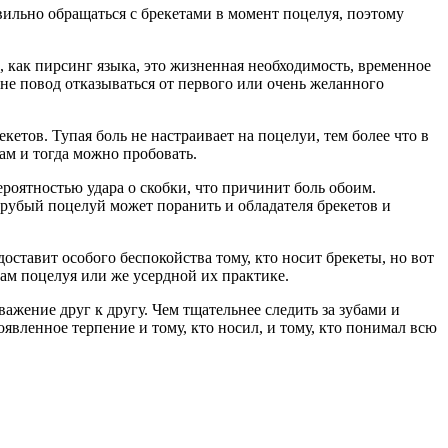
авильно обращаться с брекетами в момент поцелуя, поэтому
, как пирсинг языка, это жизненная необходимость, временное
 не повод отказываться от первого или очень желанного
тов. Тупая боль не настраивает на поцелуи, тем более что в
ам и тогда можно пробовать.
вероятностью удара о скобки, что причинит боль обоим.
грубый поцелуй может поранить и обладателя брекетов и
оставит особого беспокойства тому, кто носит брекеты, но вот
ам поцелуя или же усердной их практике.
жение друг к другу. Чем тщательнее следить за зубами и
явленное терпение и тому, кто носил, и тому, кто понимал всю