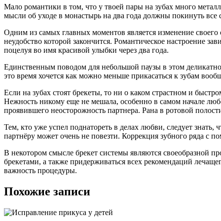
Мало романтики в том, что у твоей пары на зубах много металл
мысли об уходе в монастырь на два года должны покинуть все 
Одним из самых главных моментов является изменение своего о
неудобство которой закончится. Романтическое настроение зави
поцелуя во имя красивой улыбки через два года.
Единственным поводом для небольшой паузы в этом деликатном 
это время хочется как можно меньше прикасаться к зубам вооб
Если на зубах стоят брекеты, то ни о каком страстном и быстр
Нежность никому еще не мешала, особенно в самом начале люб
проявившего неосторожность партнера. Рана в ротовой полости
Тем, кто уже успел поднатореть в делах любви, следует знать,
партнёру может очень не повезти. Коррекция зубного ряда с п
В некотором смысле брекет системы являются своеобразной про
брекетами, а также придерживаться всех рекомендаций лечащего
важность процедуры.
Похожие записи