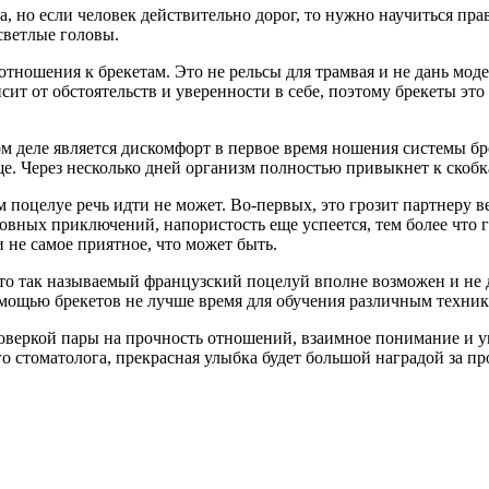
а, но если человек действительно дорог, то нужно научиться пр
светлые головы.
тношения к брекетам. Это не рельсы для трамвая и не дань моде
сит от обстоятельств и уверенности в себе, поэтому брекеты это
деле является дискомфорт в первое время ношения системы бреке
ще. Через несколько дней организм полностью привыкнет к скобк
ом поцелуе речь идти не может. Во-первых, это грозит партнеру 
овных приключений, напористость еще успеется, тем более что 
 не самое приятное, что может быть.
 что так называемый французский поцелуй вполне возможен и не д
омощью брекетов не лучше время для обучения различным техник
веркой пары на прочность отношений, взаимное понимание и ува
 стоматолога, прекрасная улыбка будет большой наградой за про