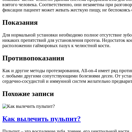
взятого человека. Соответственно, они незаметны при разгово
фиксации пациент может жевать жесткую пищу, не беспокоясь о
Показания
Для нормальной установки необходимо полное отсутствие зубо
никаких препятствий для установления протеза. Недостаток ко
расположении гайморовых пазух к челюстной кости.
Противопоказания
Как и другие методы протезирования, All-on-4 имеет ряд прот
с любыми другими сопутствующими болезнями десен. От устан
сердечно-сосудистой и иммунной систем желательно предвари
Похожие записи
Как вылечить пульпит?
Пульпит – это воспаление зуба, точнее, его центральной части,