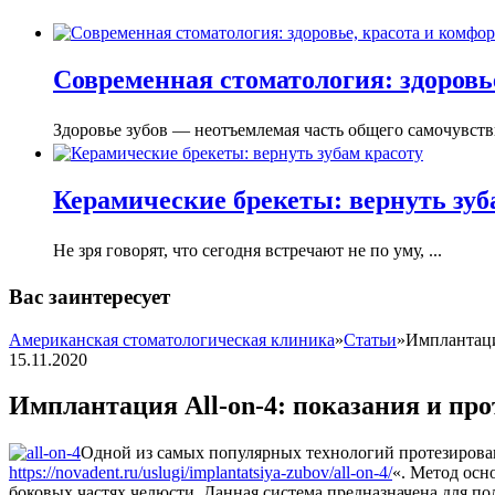
Современная стоматология: здоровье
Здоровье зубов — неотъемлемая часть общего самочувстви
Керамические брекеты: вернуть зуб
Не зря говорят, что сегодня встречают не по уму, ...
Вас заинтересует
Американская стоматологическая клиника
»
Статьи
»
Имплантаци
15.11.2020
Имплантация All-on-4: показания и пр
Одной из самых популярных технологий протезирования
https://novadent.ru/uslugi/implantatsiya-zubov/all-on-4/
«. Метод осн
боковых частях челюсти. Данная система предназначена для по