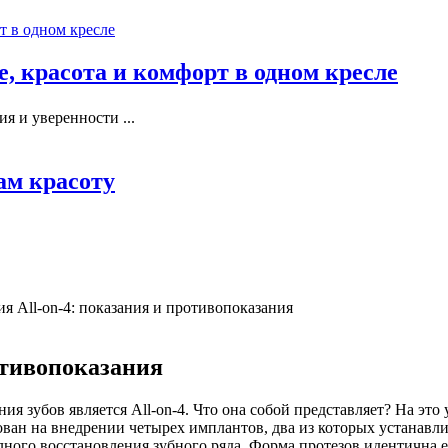
, красота и комфорт в одном кресле
я и уверенности ...
ам красоту
я All-on-4: показания и противопоказания
отивопоказания
 зубов является All-on-4. Что она собой представляет? На это 
ован на внедрении четырех имплантов, два из которых устанавли
лного восстановления зубного ряда. Форма протезов идентична 