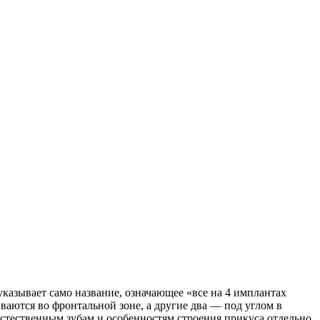
указывает само название, означающее «все на 4 имплантах
ваются во фронтальной зоне, а другие два — под углом в
естественным зубам и особенностям строения прикуса отдельно