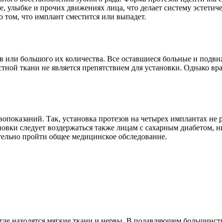
ре, улыбке и прочих движениях лица, что делает систему эстетич
 том, что имплант сместится или выпадет.
в или большого их количества. Все оставшиеся больные и подв
стной ткани не является препятствием для установки. Однако в
ивопоказаний. Так, установка протезов на четырех имплантах н
овки следует воздержаться также лицам с сахарным диабетом, 
тельно пройти общее медицинское обследование.
 где находятся мягкие ткани и нервы. В подавляющем большинстве