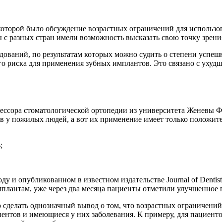
 которой было обсуждение возрастных ограничений для использ
 с разных стран имели возможность высказать свою точку зрени
дований, по результатам которых можно судить о степени успеш
го риска для применения зубных имплантов. Это связано с ухудше
ссора стоматологической ортопедии из университета Женевы Фр
у пожилых людей, а вот их применение имеет только положител
;
ду и опубликованном в известном издательстве Journal of Dentis
плантам, уже через два месяца пациенты отметили улучшенное 
делать однозначный вывод о том, что возрастных ограничений
иентов и имеющиеся у них заболевания. К примеру, для пациенто