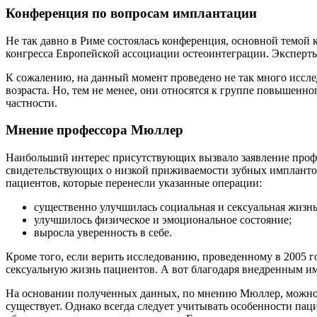
Конференция по вопросам имплантации
Не так давно в Риме состоялась конференция, основной темой
конгресса Европейской ассоциации остеоинтеграции. Эксперты
К сожалению, на данный момент проведено не так много иссле
возраста. Но, тем не менее, они относятся к группе повышенно
частности.
Мнение профессора Мюллер
Наибольший интерес присутствующих вызвало заявление профе
свидетельствующих о низкой приживаемости зубных имплантов 
пациентов, которые перенесли указанные операции:
существенно улучшилась социальная и сексуальная жизнь
улучшилось физическое и эмоциональное состояние;
выросла уверенность в себе.
Кроме того, если верить исследованию, проведенному в 2005 го
сексуальную жизнь пациентов. А вот благодаря внедренным им
На основании полученных данных, по мнению Мюллер, можно с
существует. Однако всегда следует учитывать особенности пац