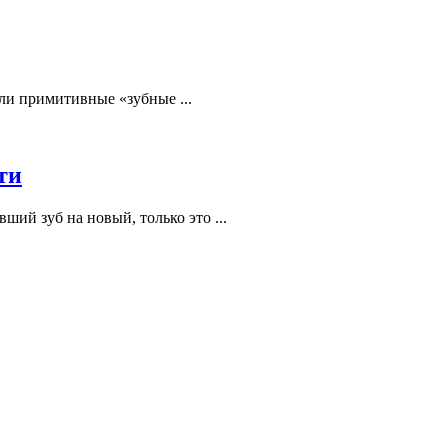
ли примитивные «зубные ...
ти
ий зуб на новый, только это ...