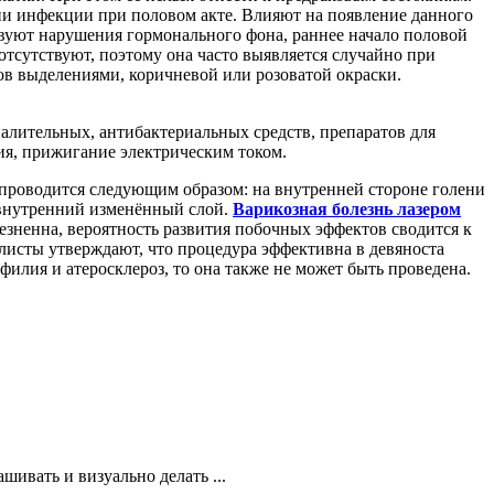
ии инфекции при половом акте. Влияют на появление данного
ствуют нарушения гормонального фона, раннее начало половой
тсутствуют, поэтому она часто выявляется случайно при
в выделениями, коричневой или розоватой окраски.
лительных, антибактериальных средств, препаратов для
ия, прижигание электрическим током.
проводится следующим образом: на внутренней стороне голени
ё внутренний изменённый слой.
Варикозная болезнь лазером
лезненна, вероятность развития побочных эффектов сводится к
листы утверждают, что процедура эффективна в девяноста
филия и атеросклероз, то она также не может быть проведена.
ивать и визуально делать ...