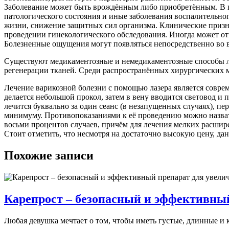
Заболевание может быть врождённым либо приобретённым. В п
патологического состояния и иные заболевания воспалительног
жизни, снижение защитных сил организма. Клинические приз
проведении гинекологического обследования. Иногда может о
Болезненные ощущения могут появляться непосредственно во в
Существуют медикаментозные и немедикаментозные способы ле
регенерации тканей. Среди распространённых хирургических м
Лечение варикозной болезни с помощью лазера является совр
делается небольшой прокол, затем в вену вводится световод и 
лечится буквально за один сеанс (в незапущенных случаях), пе
минимуму. Противопоказаниями к её проведению можно назват
восьми процентов случаев, причём для лечения мелких расширен
Стоит отметить, что несмотря на достаточно высокую цену, д
Похожие записи
Карепрост – безопасный и эффективный
Любая девушка мечтает о том, чтобы иметь густые, длинные и 