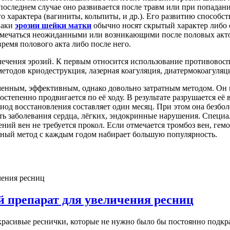
оследнем случае оно развивается после травм или при попадан
о характера (вагиниты, кольпиты, и др.). Его развитию способ
наки
эрозии шейки матки
обычно носят скрытый характер либо о
тмечаться неожиданными или возникающими после половых акто
ремя полового акта либо после него.
чения эрозий. К первым относится использование противовоспа
етодов криодеструкция, лазерная коагуляция, диатермокоагуляц
еменным, эффективным, однако довольно затратным методом. Он 
постепенно продвигается по её ходу. В результате разрушается е
риод восстановления составляет один месяц. При этом она безбо
ь заболевания сердца, лёгких, эндокринные нарушения. Специа
ий вен не требуется прокол. Если отмечается тромбоз вен, гемо
анный метод с каждым годом набирает большую популярность.
 препарат для увеличения ресниц
красивые реснички, которые не нужно было бы постоянно подкраш