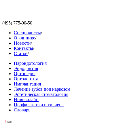
(495)
775-90-50
Специалисты
/
О клинике
/
Новости
/
Контакты
/
Статьи
/
Парондотология
Эндодонтия
Ортопедия
Ортодонтия
Имплантация
Лечение зубов под наркозом
Эстетическая стоматология
Инвизилайн
Профилактика и гигиена
Словарь