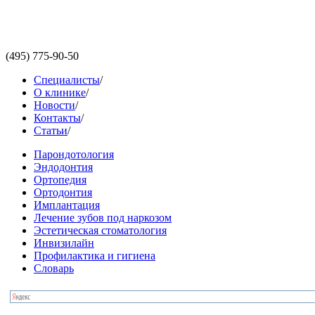
(495)
775-90-50
Специалисты
/
О клинике
/
Новости
/
Контакты
/
Статьи
/
Парондотология
Эндодонтия
Ортопедия
Ортодонтия
Имплантация
Лечение зубов под наркозом
Эстетическая стоматология
Инвизилайн
Профилактика и гигиена
Словарь