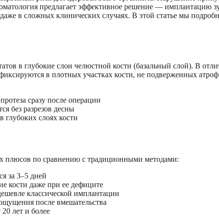
оматология предлагает эффективное решение — имплантацию зу
 даже в сложных клинических случаях. В этой статье мы подроб
тов в глубокие слои челюстной кости (базальный слой). В отли
фиксируются в плотных участках кости, не подверженных атроф
протеза сразу после операции
ся без разрезов десны
в глубоких слоях кости
х плюсов по сравнению с традиционными методами:
я за 3–5 дней
ие кости даже при ее дефиците
дешевле классической имплантации
ощущения после вмешательства
20 лет и более