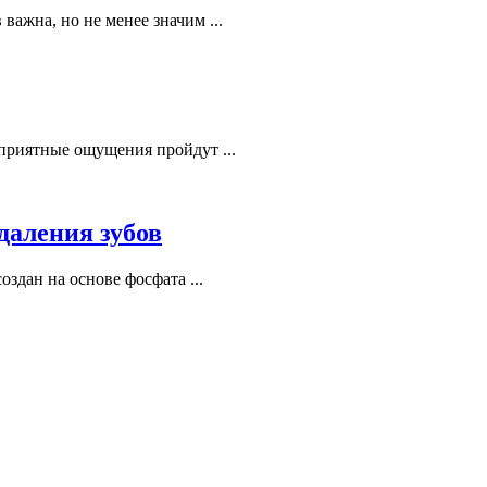
ажна, но не менее значим ...
еприятные ощущения пройдут ...
даления зубов
здан на основе фосфата ...