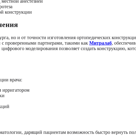
 местной анестезией
ротеза
ой конструкции
чения
ирурга, но и от точности изготовления ортопедических конструк
и с проверенными партнерами, такими как
Митралаб
, обеспечи
 цифрового моделирования позволяет создать конструкцию, кото
ции врача:
и ирригатором
ки
укций
оматологии, дарящий пациентам возможность быстро вернуть п