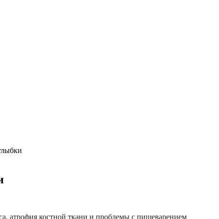
улыбки
и
уса, атрофия костной ткани и проблемы с пищеварением